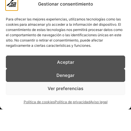
Gestionar consentimiento
+34 931 97 42 79
Para ofrecer las mejores experiencias, utilizamos tecnologías como las
Madrid
cookies para almacenar y/o acceder a la información del dispositivo. El
consentimiento de estas tecnologías nos permitirá procesar datos como
el comportamiento de navegación o las identificaciones únicas en este
C/ Marie Curie 7, Edificio Beta,
sitio. No consentir o retirar el consentimiento, puede afectar
Pta. 7, Át. 4, Rivas
negativamente a ciertas características y funciones.
+34 919 28 09 44
Aceptar
Palma
Denegar
Carrer de Llucmajor,
Palma de Mallorca
Ver preferencias
+34 603 74 71 15
Política de cookies
Política de privacidad
Aviso legal
Social Media
Linkedin
Instagram
Vimeo