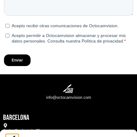
info@octocamvision.com
Barcelona
Avda. Cerdanyola 75,
Sant Cugat del Vallès